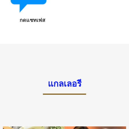
กดแชทเฟส
แกลเลอรี