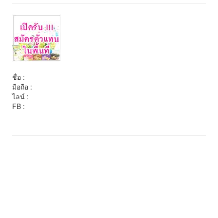
ชื่อ :
มือถือ :
ไลน์ :
FB :