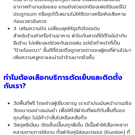
อากาศทำงานน้อยลง แถมยังช่วยปกป้องเฟอร์นิเจอร์ไม้
ประตูกระจก หรือชุดโต๊ะสนามไม่ให้ซีดจางหรือพังเสียหาย
ก่อนเวลาอันควร
3. เสริมความปัง เปลี่ยนลุคให้ธุรกิจโดดเด่น
สำหรับร้านค้าหรือร้านอาหาร ผ้าใบกันสาดที่มีดีไซน์เข้ากับ
ธีมร้าน ไม่เพียงแต่ช่วยกันแดดฝน แต่ยังทำหน้าที่เป็น
"ป้ายโฆษณา" ชั้นดีที่ช่วยดึงดูดสายตาของผู้คนที่ผ่านไปมา
เพิ่มความหรูหราและน่าเข้าร้านมากยิ่งขึ้น
ทำไมต้องเลือกบริการตัดเย็บและติดตั้ง
กับเรา?
วัดพื้นที่ฟรี โดยช่างผู้เชี่ยวชาญ เราเข้าประเมินหน้างานจริง
วัดขนาดอย่างแม่นยำ เพื่อให้ได้ผ้าใบที่พอดีกับพื้นที่ของ
คุณที่สุด ไม่มีคำว่าสั้นไปหรือเหลือทิ้ง
วัสดุพรีเมียม ตัดเย็บเนี๊ยบทุกฝีเข็ม มีเนื้อผ้าให้เลือกหลาก
หลายตามการใช้งาน ทั้งผ้าใบคุนิล่อนเกรดเอ (Kunilon) ที่