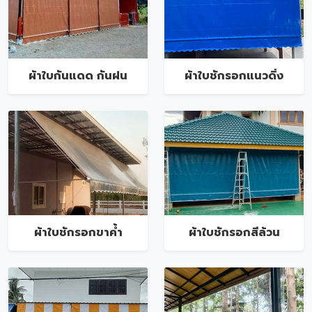
ผ้าใบกันแดด กันฝน
ผ้าใบชักรอกแนวดิ่ง
ผ้าใบชักรอกขาค้ำ
ผ้าใบชักรอกสีล้วน