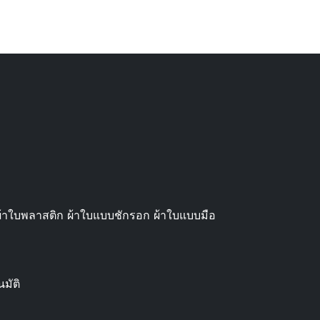
ี ผ้าใบพลาสติก ผ้าใบแบบชักรอก ผ้าใบแบบมือ
นมัติ