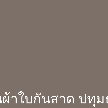
นผ้าใบกันสาด ปทุม