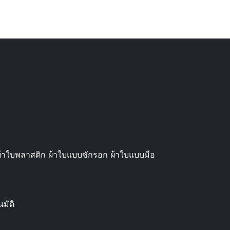
ี ผ้าใบพลาสติก ผ้าใบแบบชักรอก ผ้าใบแบบมือ
นมัติ