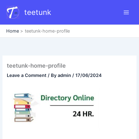
Skip
teetunk
to
content
Home
teetunk-home-profile
teetunk-home-profile
Leave a Comment
/ By
admin
/
17/06/2024