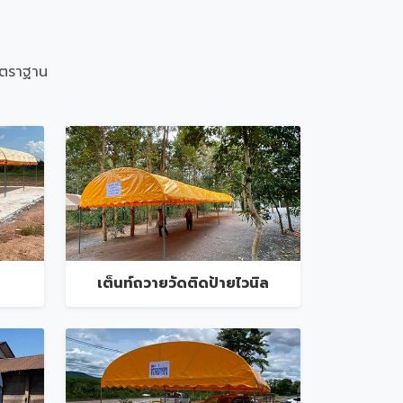
าตราฐาน
เต็นท์ถวายวัดติดป้ายไวนิล