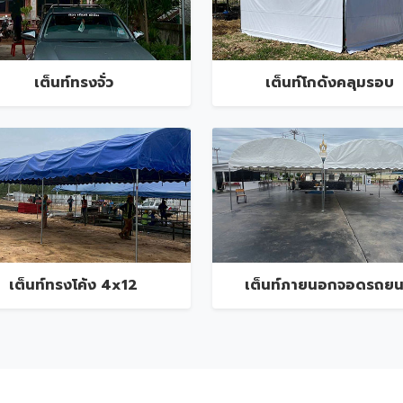
เต็นท์ทรงจั่ว
เต็นท์โกดังคลุมรอบ
เต็นท์ทรงโค้ง 4x12
เต็นท์ภายนอกจอดรถยน