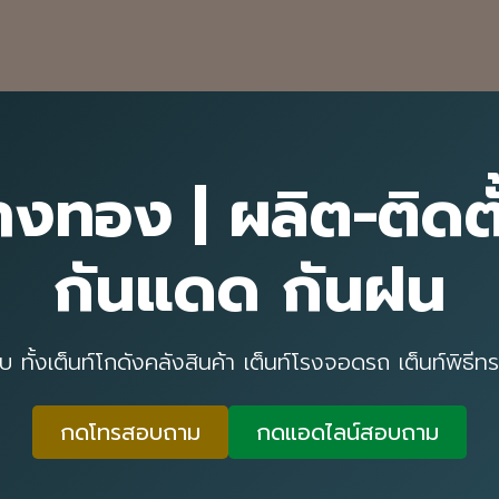
่างทอง | ผลิต-ติดตั
กันแดด กันฝน
ใบ ทั้งเต็นท์โกดังคลังสินค้า เต็นท์โรงจอดรถ เต็นท์พ
กดโทรสอบถาม
กดแอดไลน์สอบถาม