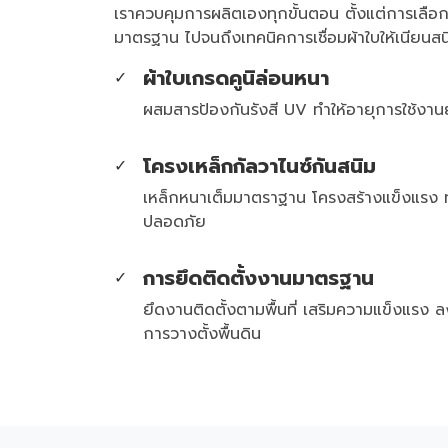
เราควบคุมการผลิตเองทุกขั้นตอน ตั้งแต่การเลือกเ
มาตรฐาน ไปจนถึงเทคนิคการเชื่อมผ้าใบให้เนียนสนิท 
ผ้าใบเกรดคูนิล่อนหนา
✓
ผสมสารป้องกันรังสี UV ทำให้อายุการใช้ง
โครงเหล็กกัลวาไนซ์กันสนิม
✓
เหล็กหนาเต็มมาตราฐาน โครงสร้างแข็งแรง 
ปลอดภัย
การยึดติดตั้งงานมาตรฐาน
✓
ยึดงานติดตั้งตามพื้นที่ เสริมความแข็งแรง 
การวางตั้งพื้นดิน