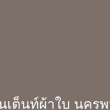
านเต็นท์ผ้าใบ นคร