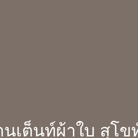
านเต็นท์ผ้าใบ สุโข