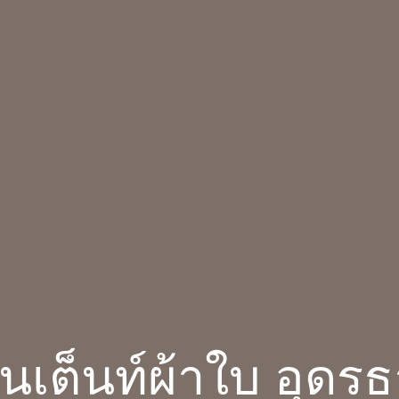
านเต็นท์ผ้าใบ อุดรธ